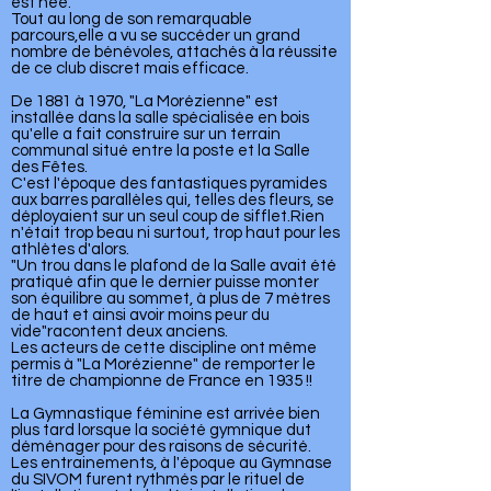
est née.
Tout au long de son remarquable
parcours,elle a vu se succéder un grand
nombre de bénévoles, attachés à la réussite
de ce club discret mais efficace.
De 1881 à 1970, "La Morézienne" est
installée dans la salle spécialisée en bois
qu'elle a fait construire sur un terrain
communal situé entre la poste et la Salle
des Fêtes.
C'est l'époque des fantastiques pyramides
aux barres parallèles qui, telles des fleurs, se
déployaient sur un seul coup de sifflet.Rien
n'était trop beau ni surtout, trop haut pour les
athlètes d'alors.
"Un trou dans le plafond de la Salle avait été
pratiqué afin que le dernier puisse monter
son équilibre au sommet, à plus de 7 mètres
de haut et ainsi avoir moins peur du
vide"racontent deux anciens.
Les acteurs de cette discipline ont même
permis à "La Morézienne" de remporter le
titre de championne de France en 1935 !!
La Gymnastique féminine est arrivée bien
plus tard lorsque la société gymnique dut
déménager pour des raisons de sécurité.
Les entrainements, à l'époque au Gymnase
du SIVOM furent rythmés par le rituel de