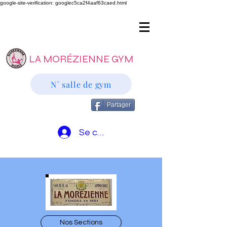
google-site-verification: googlec5ca2f4aaf63caed.html
LA MORÉZIENNE GYM
N° salle de gym
Partager
Se connecter
Nos Sections