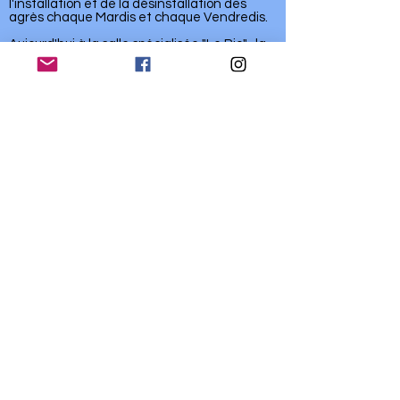
l'installation et de la désinstallation des
agrès chaque Mardis et chaque Vendredis.
Aujourd'hui à la salle spécialisée "Le Rio" , la
Morézienne poursuit son activité en loisir
comme en compétition, et tâche de
permettre une pratique pour tous à travers
ses sections diverses, de la Baby Gym à la
gymnastique d'entretien pour adultes, en
passant par la gymnastique artistique (aux
agrès) féminine et masculine, et la
gymnastique rythmique.
« Persévérance, secret de tous
les triomphes »
Victor Hugo
lamoreziennegym@gmail.com